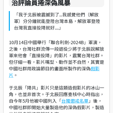
治評論員捲深偽風暴
「我于北辰被震撼到了...我感覺他們（解放
軍）分分鐘就能登陸台灣本島，解放軍登陸
台灣我直接投降就好....」
10月14日中國舉行「聯合利劍-2024B」軍演，
之後，台灣社群流傳一段退役少將于北辰說解放
軍來他會「直接投降」的影片，震驚台灣社群。
但仔細一看，影片嘴型、動作並不自然，其實是
中國社群用政論節目的畫面所製作的深偽
假影
片
。
于北辰「降共」影片只是這類造假影片的冰山一
角，也並非首次。于北辰回應查核中心時指出，
自今年5月他被中國列入「
台獨懲戒名單
」後，
中國社群即開始大量製造他的深偽假影片，製造