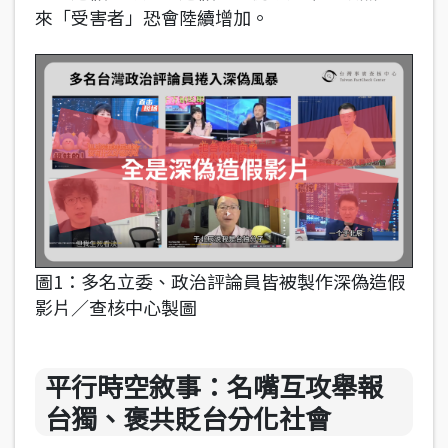
來「受害者」恐會陸續增加。
圖1：多名立委、政治評論員皆被製作深偽造假
影片／查核中心製圖
平行時空敘事：名嘴互攻舉報
台獨、褒共貶台分化社會