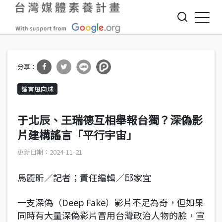
Jump to Main content
Jump to Navigation
分享
分享
謠言風向球
到Fa
到T
cebo
witte
于北辰、王瑞德互相舉報台獨？深偽影
ok
r
片建構謠言「平行宇宙」
2024-11-21
馬麗昕／記者；責任編輯／邱家宜
一支深偽（Deep Fake）影片不足為奇，但如果
同時有大量深偽影片冒用台灣政治人物的臉，宣