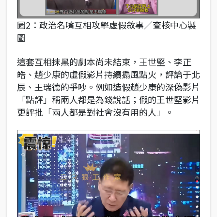
圖2：政治名嘴互相攻擊虛假敘事／查核中心製
圖
這套互相抹黑的劇本尚未結束，王世堅、李正
皓、趙少康的虛假影片持續搧風點火，評論于北
辰、王瑞德的爭吵。例如造假趙少康的深偽影片
「點評」稱兩人都是為錢說話；假的王世堅影片
更評批「兩人都是對社會沒有用的人」。