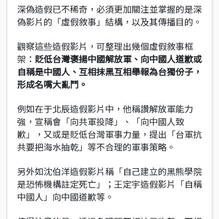
深偽造假已不稀奇，必須更加關注並掌握的是深
偽影片的「虛假敘事」結構，以及其傳播目的。
觀察這些造假影片，可整理出幾個虛假敘事框
架：
貶低台灣褒揚中國解放軍、向中國人道歉或
自稱是中國人、互相抹黑互相舉報為台獨份子，
形成名嘴大亂鬥。
例如在于北辰造假影片中，他稱讚解放軍能力
強，宣稱會「向共軍投降」、「向中國人致
歉」，又或是貶低台灣軍事力量，提出「台軍抗
共要把海水抽乾」等不合理的軍事策略。
另外如沈伯洋造假影片稱「自己建立的黑熊學院
是恐怖機構註定死亡」；王定宇造假影片「自稱
中國人」向中國道歉等。