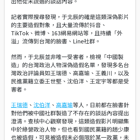
出他從未說過的談話內容。
記者實際搜尋發現，于北辰的確是這類深偽影片
的主要造假對象，且大量流傳於抖音、
TikTok、微博、163網易網站等，且持續「外
溢」流傳到台灣的臉書、Line社群。
然而，于北辰並非唯一受害者，檢視「中國製
造」的台灣政治人物深偽造假名單，發現多名台
灣政治評論員如王瑞德、高嘉瑜、王義川，以及
民進黨籍立委王世堅、沈伯洋、王定宇等都是受
害者。
王瑞德
、
沈伯洋
、
高嘉瑜
等人，日前都在臉書針
對他們被中國社群製造了不存在的談話內容提出
澄清。查核中心觀察發現，這類造假影片明顯集
中於綠營政治人物，但也看到國民黨籍的趙少康
也被造假，可見被造假未必侷限於某一政黨，未