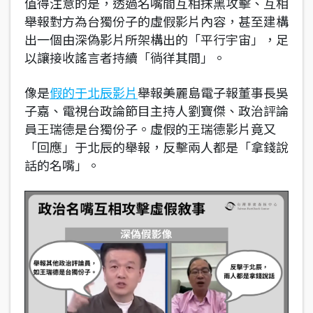
值得注意的是，透過名嘴間互相抹黑攻擊、互相
舉報對方為台獨份子的虛假影片內容，甚至建構
出一個由深偽影片所架構出的「平行宇宙」，足
以讓接收謠言者持續「徜徉其間」。
像是
假的于北辰影片
舉報美麗島電子報董事長吳
子嘉、電視台政論節目主持人劉寶傑、政治評論
員王瑞德是台獨份子。虛假的王瑞德影片竟又
「回應」于北辰的舉報，反擊兩人都是「拿錢說
話的名嘴」。