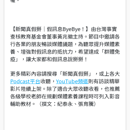
【新聞真假掰｜假訊息ByeBye！】由台灣事實
查核教育基金會董事黃兆徽主持。節目中邀請各
行各業的朋友暢談媒體議題，為聽眾提升媒體素
養、增強對假訊息的抵抗力，希望達成「群體免
疫」，讓大家都和假訊息說掰掰！
更多精彩內容請搜尋「新聞真假掰」，或上各大
Podcast平台
收聽，
YouTube頻道
則有訪談精華
影片陸續上架。除了適合大眾收聽收看，也推薦
各級學校老師在規劃媒體素養課程時可列入影音
輔助教材。（撰文：紀泰永、張育騰）