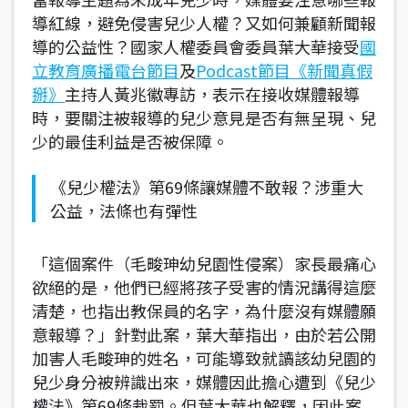
導紅線，避免侵害兒少人權？又如何兼顧新聞報
導的公益性？國家人權委員會委員葉大華接受
國
立教育廣播電台節目
及
Podcast節目《新聞真假
掰》
主持人黃兆徽專訪，表示在接收媒體報導
時，要關注被報導的兒少意見是否有無呈現、兒
少的最佳利益是否被保障。
《兒少權法》第69條讓媒體不敢報？涉重大
公益，法條也有彈性
「這個案件（毛畯珅幼兒園性侵案）家長最痛心
欲絕的是，他們已經將孩子受害的情況講得這麼
清楚，也指出教保員的名字，為什麼沒有媒體願
意報導？」針對此案，葉大華指出，由於若公開
加害人毛畯珅的姓名，可能導致就讀該幼兒園的
兒少身分被辨識出來，媒體因此擔心遭到《兒少
權法》第69條裁罰。但葉大華也解釋，因此案