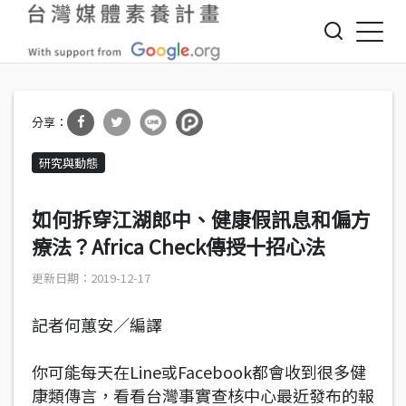
Jump to Main content
Jump to Navigation
分享
分享
研究與動態
到Fa
到T
cebo
witte
如何拆穿江湖郎中、健康假訊息和偏方
ok
r
療法？Africa Check傳授十招心法
2019-12-17
記者何蕙安／編譯
你可能每天在Line或Facebook都會收到很多健
康類傳言，看看台灣事實查核中心最近發布的報