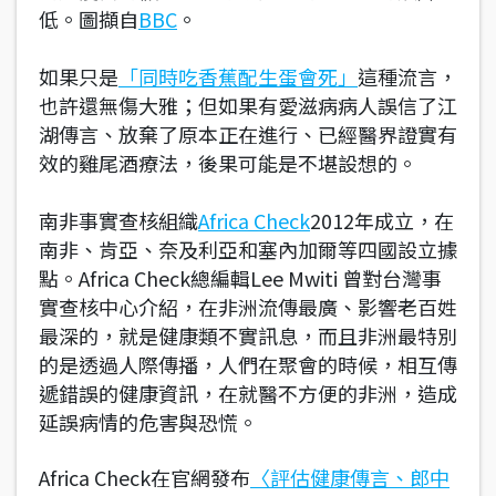
低。圖擷自
BBC
。
如果只是
「同時吃香蕉配生蛋會死」
這種流言，
也許還無傷大雅；但如果有愛滋病病人誤信了江
湖傳言、放棄了原本正在進行、已經醫界證實有
效的雞尾酒療法，後果可能是不堪設想的。
南非事實查核組織
Africa Check
2012年成立，在
南非、肯亞、奈及利亞和塞內加爾等四國設立據
點。Africa Check總編輯Lee Mwiti 曾對台灣事
實查核中心介紹，在非洲流傳最廣、影響老百姓
最深的，就是健康類不實訊息，而且非洲最特別
的是透過人際傳播，人們在聚會的時候，相互傳
遞錯誤的健康資訊，在就醫不方便的非洲，造成
延誤病情的危害與恐慌。
Africa Check在官網發布
〈評估健康傳言、郎中