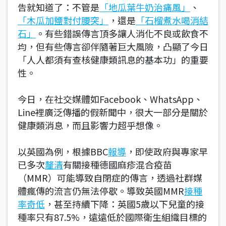
告就知道了：不管是
「地瓜葉牛奶治痛風」
、
「木瓜加鹽對付腰突」
，還是
「石榴煮水喝消結
石」
。有些錯誤傳言頂多讓人消化不良或飲食不
均，但有些傳言卻伴隨著巨大風險，凸顯了今日
「人人都須有查核健康類訊息的基本功」的重要
性。
今日，在社交媒體如Facebook、WhatsApp、
Line裡廣泛傳播的假新聞中，很大一部分是關於
健康類消息，而且影響力超乎想像。
以英國為例，根據BBC
報導
，即使政府與專家早
已多次
釐清
有關接種德國麻疹混合疫苗
（MMR）可能導致自閉症的傳言，透過社群媒
體瘋傳的流言仍無法停歇。導致英國MMR
接種
率奇低
，甚至持續下降：英國5歲以下兒童的接
種率只有87.5%，遠遠低於國際衛生組織目標的