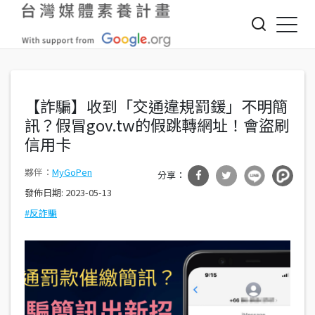
Jump to Main content
Jump to Navigation
【詐騙】收到「交通違規罰鍰」不明簡
訊？假冒gov.tw的假跳轉網址！會盜刷
信用卡
MyGoPen
發佈日期:
2023-05-13
分享
分享
反詐騙
到Fa
到T
cebo
witte
ok
r