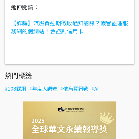
延伸閱讀：
【詐騙】汽燃費逾期徴收通知簡訊？假冒監理服
務網的假網站！會盜刷信用卡
熱門標籤
108課綱
年度大調查
俄烏資訊戰
AI