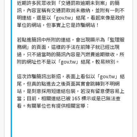
近期許多民眾收到「交通罰款逾期未到案」的簡
訊，內容宣稱有交通罰款尚未繳納，並附有一則不
明連結，還是以「gov.tw」結尾，看起來像是政府
單位的網站，但事實上它是詐騙網站！
若點進簡訊中所附的連結，會出現顯示為「監理服
務網」的頁面，這樣的手法在前陣子就已經出現
過，只不過當時的簡訊內容是汽燃費逾期徵收，所
附的網址也不是以「gov.tw」結尾，較易辨別。
這次詐騙簡訊出新招，表面上看似以「gov.tw」結
尾，但真的點進去之後頁面其實會跳轉到不明網
站，是刻意採用短連結包裝，若沒有留意便容易上
當；目前，相關連結已被 165 標示或是已無法查
看。有關單位也有提供相關宣導：