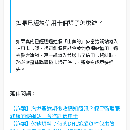
如果已經填信用卡個資了怎麼辦？
如果真的已經透過這個「山寨的」麥當勞網站輸入
信用卡卡號，很可能個資就會被釣魚網站盜用！過
去警方建議，萬一誤輸入並送出了信用卡資料時，
務必應盡速聯繫發卡銀行停卡，避免造成更多損
失。
延伸閱讀：
【詐騙】汽燃費逾期徴收通知簡訊？假冒監理服
務網的假網站！會盜刷信用卡
【詐騙】欠缺資料？假的DHL追蹤貨件包裹簡