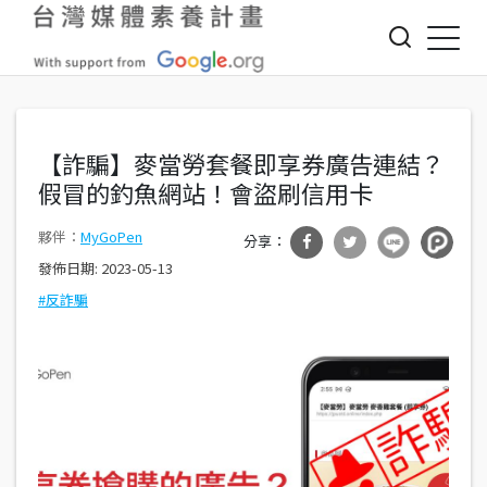
Jump to Main content
Jump to Navigation
【詐騙】麥當勞套餐即享券廣告連結？
假冒的釣魚網站！會盜刷信用卡
MyGoPen
發佈日期:
2023-05-13
分享
分享
反詐騙
到Fa
到T
cebo
witte
ok
r