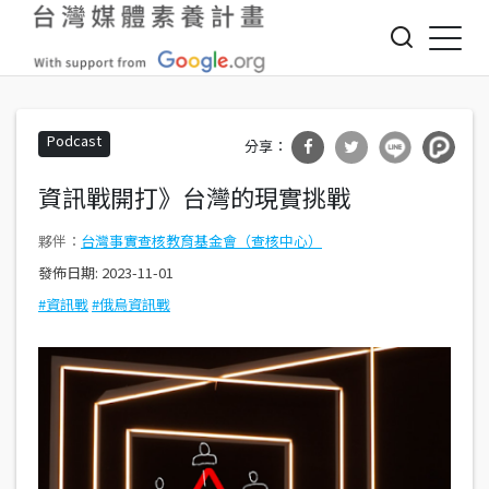
Jump to Main content
Jump to Navigation
Podcast
分享
分享
資訊戰開打》台灣的現實挑戰
到Fa
到T
台灣事實查核教育基金會（查核中心）
cebo
witte
發佈日期:
2023-11-01
ok
r
資訊戰
俄烏資訊戰