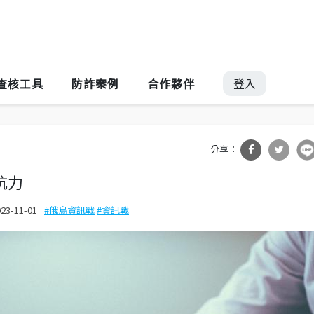
Jump to Main content
Jump to Navigation
登入
查核工具
防詐案例
合作夥伴
分享
分享
抗力
到Fa
到T
023-11-01
俄烏資訊戰
資訊戰
cebo
witte
ok
r