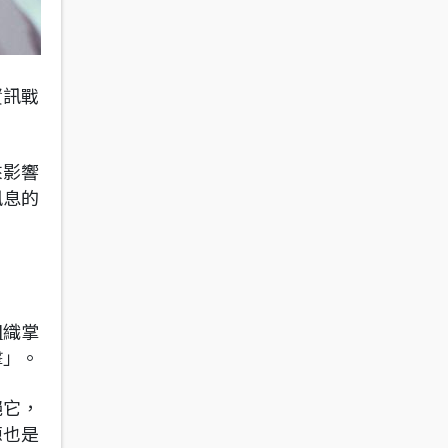
資訊戰
來影響
訊息的
組織掌
擊」。
絕它，
源也是