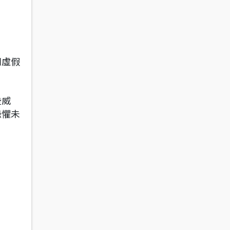
別虛假
些威
恐懼未