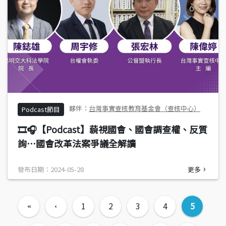
台灣事實查核教育基金會（查核中心）
Podcast節目
🎞️🎧【Podcast】藐視國會、國會調查權、反質
詢⋯國會改革法案爭議全解讀
發布日期：2024-05-28
更多
頁面
1
2
3
4
5