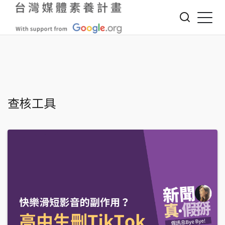
Jump to Main content
Jump to Navigation
您在這裡
查核工具