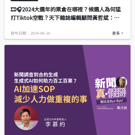
🎞️🎧2024大選年的票倉在哪裡？候選人為何猛
打Tiktok空戰？天下雜誌編輯顧問黃哲斌：透
過短影音包裝人設，符合大眾喜愛
發布日期：2024-06-20
更多