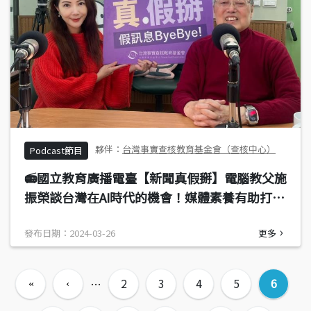
台灣事實查核教育基金會（查核中心）
Podcast節目
📻國立教育廣播電臺【新聞真假掰】電腦教父施
振榮談台灣在AI時代的機會！媒體素養有助打造
成功「品牌」？！專訪施振榮（宏碁集團創辦人
發布日期：2024-03-26
更多
／智榮基金會董事長）（逐字稿大公開）
頁面
2
3
4
5
6
…