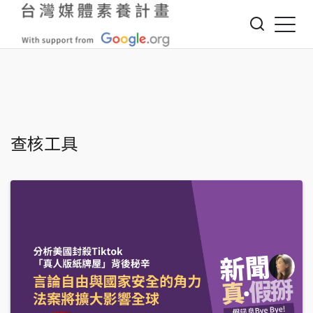
Jump to Main content
Jump to Navigation
您在這裡
查核工具