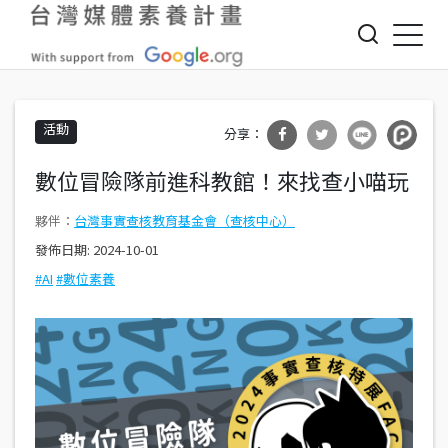
Jump to Main content
Jump to Navigation
活動
分享
分享
數位冒險隊前進科教館！來找查小喵玩
到Fa
到T
台灣事實查核教育基金會（查核中心）
cebo
witte
發佈日期:
2024-10-01
ok
r
AI
數位素養