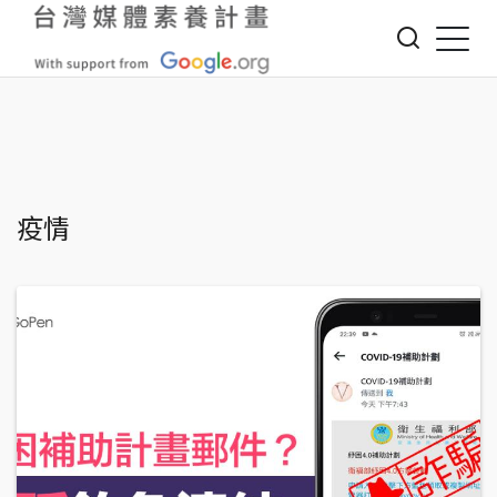
Jump to Main content
Jump to Navigation
疫情