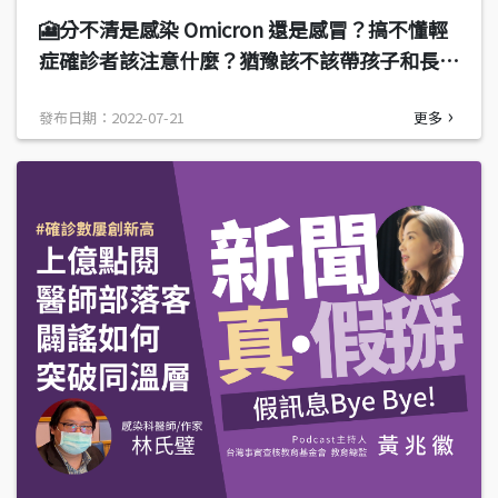
🎦分不清是感染 Omicron 還是感冒？搞不懂輕
症確診者該注意什麼？猶豫該不該帶孩子和長輩
去打疫苗？何美鄉：五歲以下幼兒和老人最危險
發布日期：2022-07-21
更多