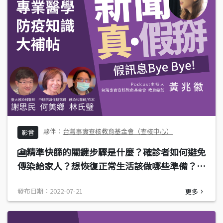
台灣事實查核教育基金會（查核中心）
影音
🎦精準快篩的關鍵步驟是什麼？確診者如何避免
傳染給家人？想恢復正常生活該做哪些準備？專
業防疫知識大補帖―「新聞真假掰」抗疫知識系
發布日期：2022-07-21
更多
列短片