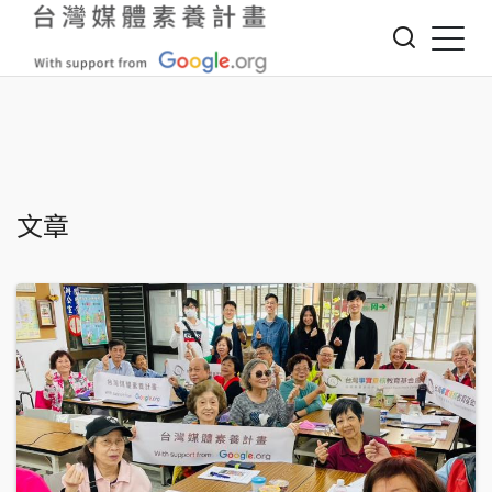
Jump to Main content
Jump to Navigation
文章