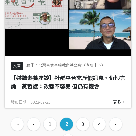
台灣事實查核教育基金會（查核中心）
文章
【媒體素養座談】社群平台充斥假訊息、仇恨言
論 黃哲斌：改變不容易 但仍有機會
發布日期：2022-07-21
更多
頁面
1
2
3
4