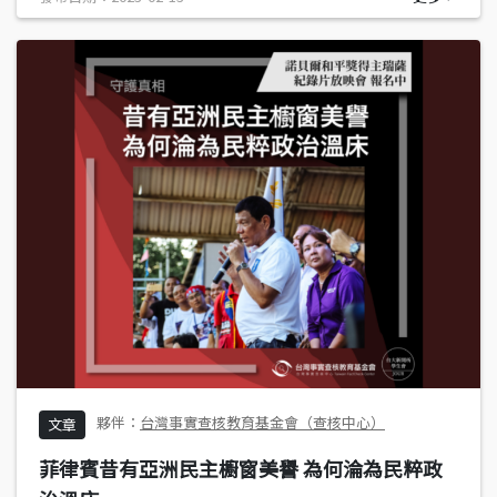
台灣事實查核教育基金會（查核中心）
文章
菲律賓昔有亞洲民主櫥窗美譽 為何淪為民粹政